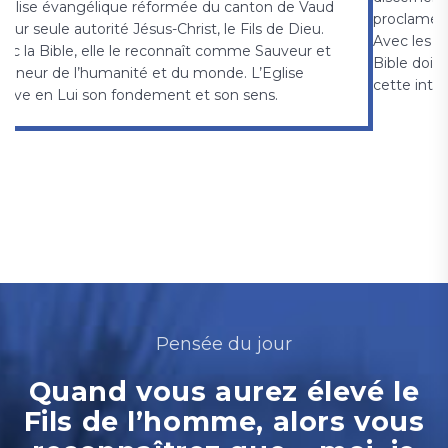
Eglise évangélique réformée du canton de Vaud
proclame le
pour seule autorité Jésus-Christ, le Fils de Dieu.
Avec les Eg
ec la Bible, elle le reconnaît comme Sauveur et
Bible doit
igneur de l’humanité et du monde. L’Eglise
cette inte
ouve en Lui son fondement et son sens.
Pensée du jour
Quand vous aurez élevé le
Fils de l’homme, alors vous