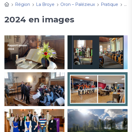
Région
La Broye
Oron – Palézieux
Pratique
L'A
2024 en images