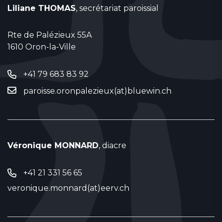
Liliane THOMAS
, secrétariat paroissial
Rte de Palézieux 55A
1610 Oron-la-Ville
+41 79 683 83 92
paroisse.oronpalezieux(at)bluewin.ch
Véronique MONNARD
, diacre
+41 21 331 56 65
veronique.monnard(at)eerv.ch