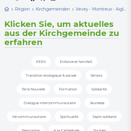
Région
Kirchgemeinden
Vevey - Montreux - Aigle
Klicken Sie, um aktuelles
aus der Kirchgemeinde zu
erfahren
EERV
Enfance et familleS
Transition écologique & sociale
Séniors
Terre Nouvelle
Formation
Solidarité
Dialogue intercommunautaire
Jeunesse
Vie communautaire
Spiritualité
Sapin solidaire
Rencontre
A la Cathédrale
Soutien