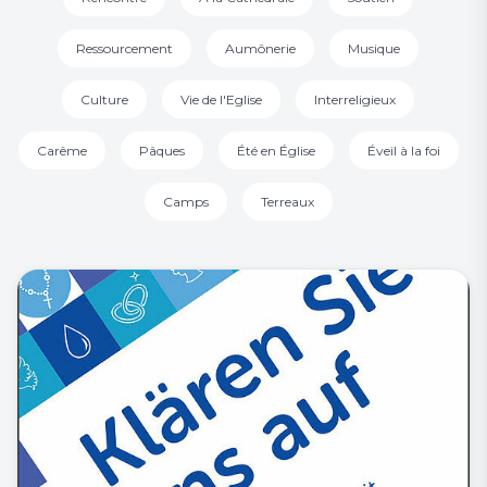
Ressourcement
Aumônerie
Musique
Culture
Vie de l'Eglise
Interreligieux
Carême
Pâques
Été en Église
Éveil à la foi
Camps
Terreaux