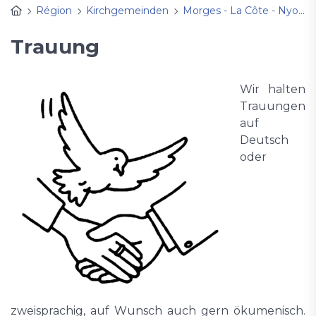
Région
Kirchgemeinden
Morges - La Côte - Nyon
Trauung
Wir halten
Trauungen
auf
Deutsch
oder
zweisprachig, auf Wunsch auch gern ökumenisch.