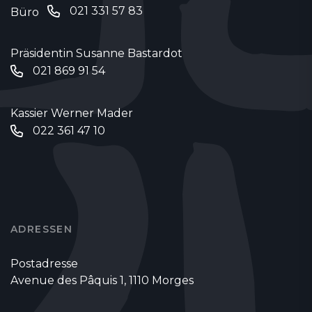
021 331 57 83
Büro
Präsidentin Susanne Bastardot
021 869 91 54
Kassier Werner Mader
022 361 47 10
ADRESSEN
Postadresse
Avenue des Pâquis 1, 1110 Morges