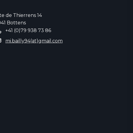
te de Thierrens 14
041 Bottens
+41 (0)79 938 73 86
mi.bailly94(at)gmail.com