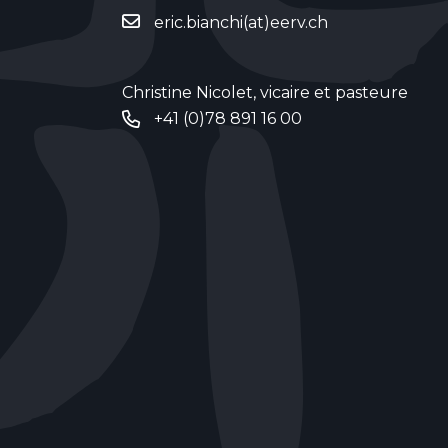
eric.bianchi(at)eerv.ch
Christine Nicolet, vicaire et pasteure
+41 (0)78 891 16 00