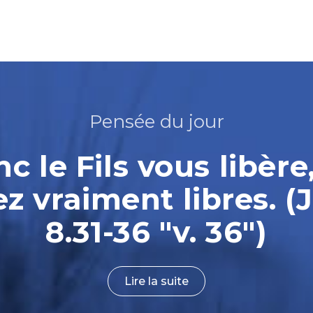
Pensée du jour
nc le Fils vous libère
ez vraiment libres. (
8.31-36 "v. 36")
Lire la suite