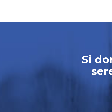
Si do
ser