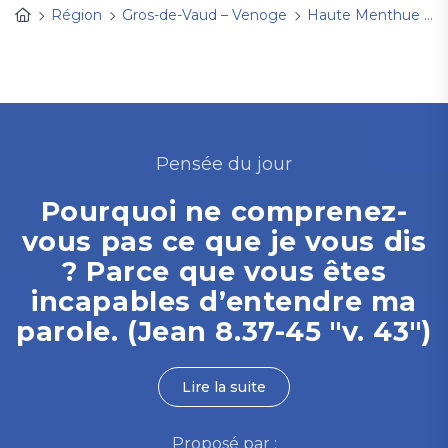
Région
Gros-de-Vaud – Venoge
Haute Menthue
A
Pensée du jour
Pourquoi ne comprenez-
vous pas ce que je vous dis
? Parce que vous êtes
incapables d’entendre ma
parole. (Jean 8.37-45 "v. 43")
Lire la suite
Proposé par :