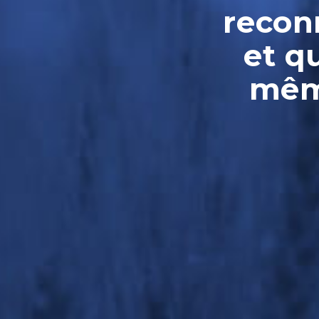
reconn
et q
même