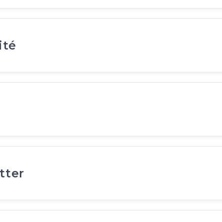
ité
tter