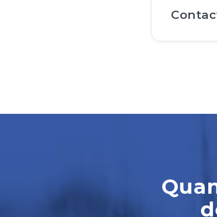
Contac
Quand
d