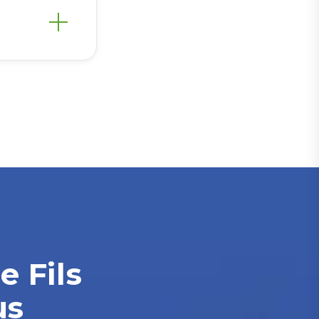
e Fils
us