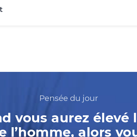
t
Pensée du jour
 vous aurez élevé l
e l’homme, alors vo