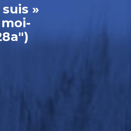
 suis »
 moi-
28a")