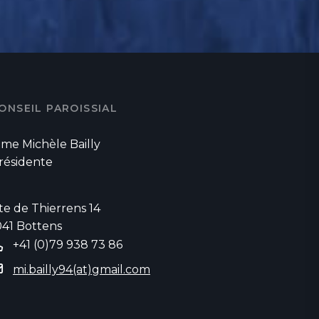
ONSEIL PAROISSIAL
me Michèle Bailly
résidente
te de Thierrens 14
041 Bottens
+41 (0)79 938 73 86
mi.bailly94(at)gmail.com