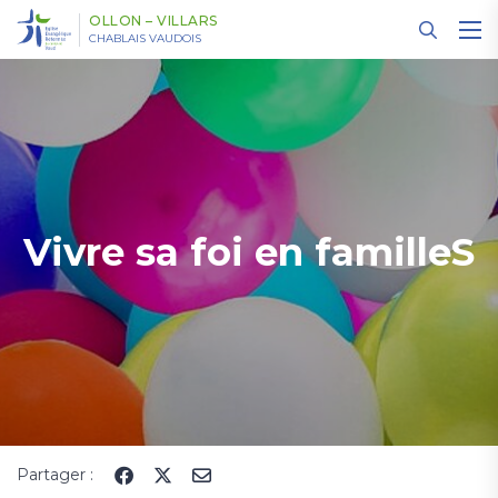
Panneau de gestion des cookies
OLLON – VILLARS
CHABLAIS VAUDOIS
Vivre sa foi en familleS
Partager :