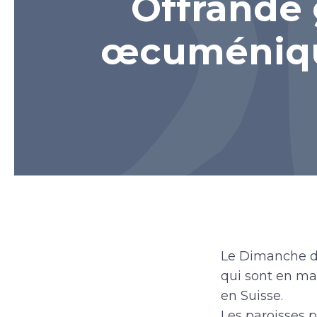
Offrande
œcuménique
Le Dimanche de
qui sont en mar
en Suisse.
Les paroisses p