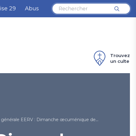
ise 29
Abus
Trouvez
un culte
nérale EERV : Dimanche œcuménique des réfugiés - FEPS-EPER