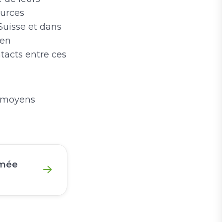
ources
 Suisse et dans
 en
tacts entre ces
es moyens
rmée