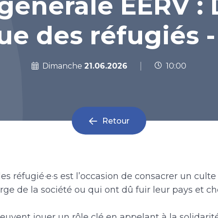
 générale EERV :
 des réfugiés 
|
Dimanche
21.06.2026
10:00
Retour
s réfugié·e·s est l’occasion de consacrer un cult
ge de la société ou qui ont dû fuir leur pays et c
euvent jouer un rôle clé en appelant à la solidarit