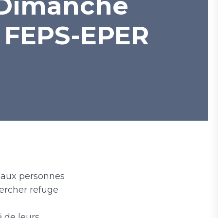
 Dimanche
- FEPS-EPER
e aux personnes
hercher refuge
é de leurs