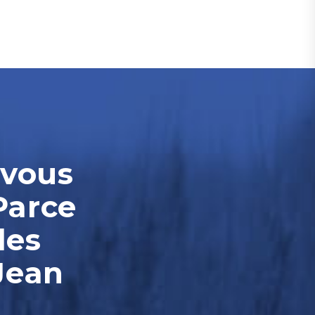
-vous
Parce
les
Jean