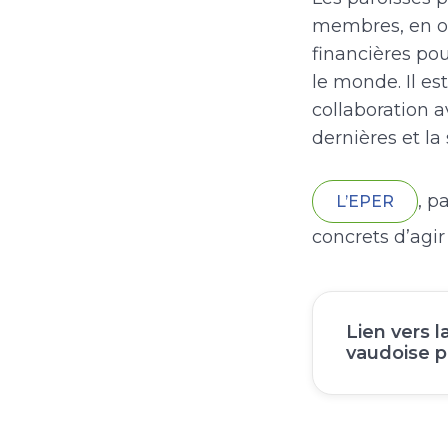
membres, en or
financières pou
le monde. Il e
collaboration a
dernières et la
, p
L’EPER
concrets d’agir
Lien vers 
vaudoise p