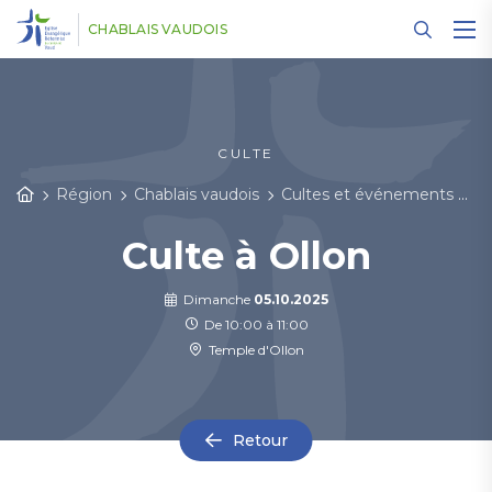
Panneau de gestion des cookies
CHABLAIS VAUDOIS
CULTE
Région
Chablais vaudois
Cultes et événements
D
Culte à Ollon
Dimanche
05.10.2025
De 10:00 à 11:00
Temple d'Ollon
Retour