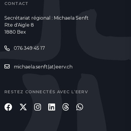
CONTACT
Secrétariat régional : Michaela Senft
Rte d'Aigle 8
1880 Bex
076 349 45 17
michaela.senft(at)eerv.ch
RESTEZ CONNECTÉS AVEC L’EERV