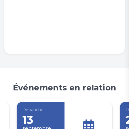
Événements en relation
Dimanche
D
13
septembre
s