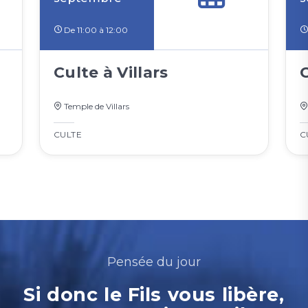
De 11:00 à 12:00
Culte à Villars
Temple de Villars
CULTE
C
Pensée du jour
Si donc le Fils vous libère,