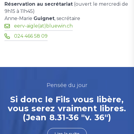
Réservation au secrétariat
(ouvert le mercredi de
9h15 à 11h45)
Anne-Marie
Guignet
, secrétaire
eerv-aigle(at)bluewin.ch
024 466 58 09
Pensée du jour
Si donc le Fils vous libère,
vous serez vraiment libres.
(Jean 8.31-36 "v. 36")
Lire la suite