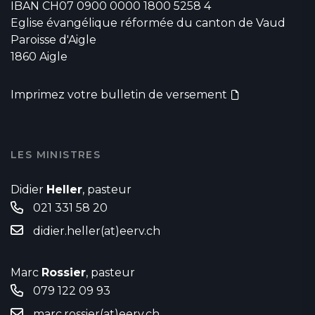
IBAN CH07 0900 0000 1800 5258 4
Eglise évangélique réformée du canton de Vaud
Paroisse d'Aigle
1860 Aigle
Imprimez votre bulletin de versement
LES MINISTRES
Didier
Heller
, pasteur
021 331 58 20
didier.heller(at)eerv.ch
Marc
Rossier
, pasteur
079 122 09 93
marc.rossier(at)eerv.ch