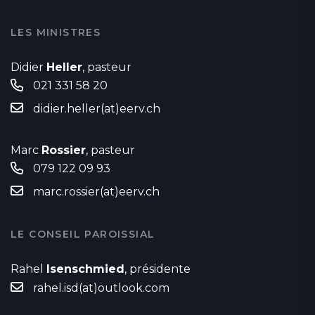
LES MINISTRES
Didier
Heller
, pasteur
021 331 58 20
didier.heller(at)eerv.ch
Marc
Rossier
, pasteur
079 122 09 93
marc.rossier(at)eerv.ch
LE CONSEIL PAROISSIAL
Rahel
Isenschmied
, présidente
rahel.isd(at)outlook.com