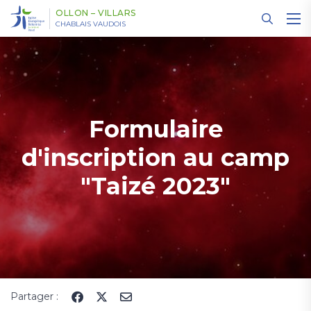
Panneau de gestion des cookies
OLLON – VILLARS
CHABLAIS VAUDOIS
Formulaire
d'inscription au camp
"Taizé 2023"
Partager :