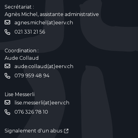
Secrétariat :
Agnès Michel, assistante administrative
agnes.michel(at)eerv.ch
021 331 21 56
Coordination :
Aude Collaud
aude.collaud(at)eerv.ch
079 959 48 94
Lise Messerli
lise.messerli(at)eerv.ch
076 326 78 10
Signalement d'un abus