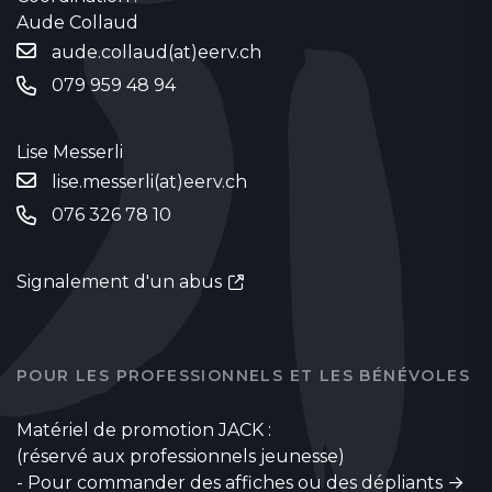
Aude Collaud
aude.collaud(at)eerv.ch
079 959 48 94
Lise Messerli
lise.messerli(at)eerv.ch
076 326 78 10
Signalement d'un abus
POUR LES PROFESSIONNELS ET LES BÉNÉVOLES
Matériel de promotion JACK :
(réservé aux professionnels jeunesse)
-
Pour commander des affiches ou des dépliants