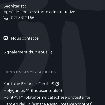
Secrétariat :
Agnès Michel, assistante administrative
021 331 21 56
Nous contacter
Signalement d'un abus
LIENS ENFANCE-FAMILLES
Youtube Enfance-FamilleS
Holygames
(ludospiritualité)
PointKt
(plateforme catéchèse protestante)
L'arc en ciel
(espace Ressources Rencontres)