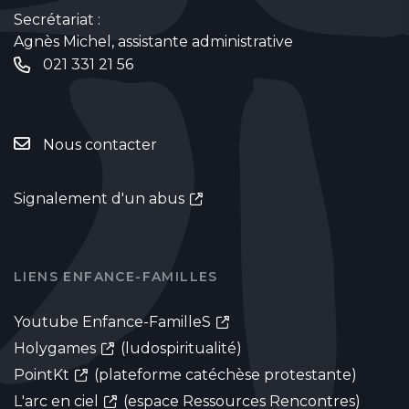
Secrétariat :
Agnès Michel, assistante administrative
021 331 21 56
Nous contacter
Signalement d'un abus
LIENS ENFANCE-FAMILLES
Youtube Enfance-FamilleS
Holygames
(ludospiritualité)
PointKt
(plateforme catéchèse protestante)
L'arc en ciel
(espace Ressources Rencontres)