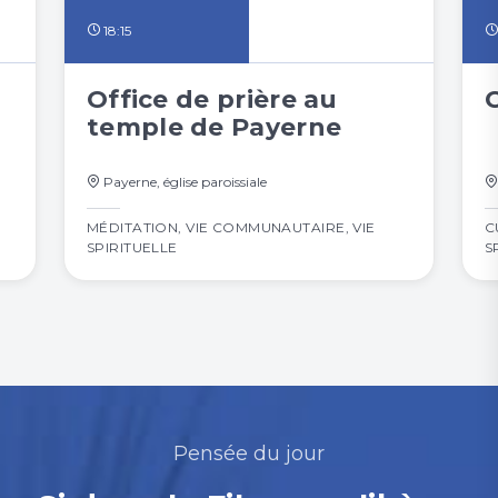
18:15
Office de prière au
temple de Payerne
Payerne, église paroissiale
MÉDITATION
,
VIE COMMUNAUTAIRE
,
VIE
C
SPIRITUELLE
S
Pensée du jour