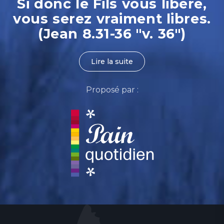
Si donc le Fils vous libère,
vous serez vraiment libres.
(Jean 8.31-36 "v. 36")
Lire la suite
Proposé par :