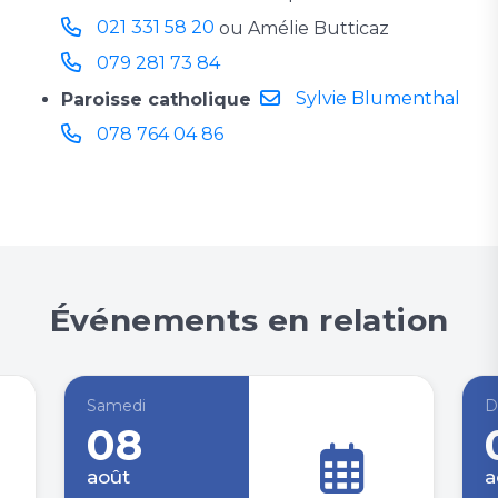
021 331 58 20
ou Amélie Butticaz 
079 281 73 84
Sylvie Blumenthal
Paroisse catholique

078 764 04 86
Événements en relation
Samedi
D
08
août
a