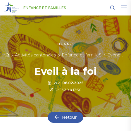
Panneau de gestion des cookies
ENFANCE ET FAMILLES
ENFANCE
Activités cantonales
Enfance et familleS
Evénements
Eveil à la foi
Jeudi
06.02.2025
De 16:30 à 17:30
Retour