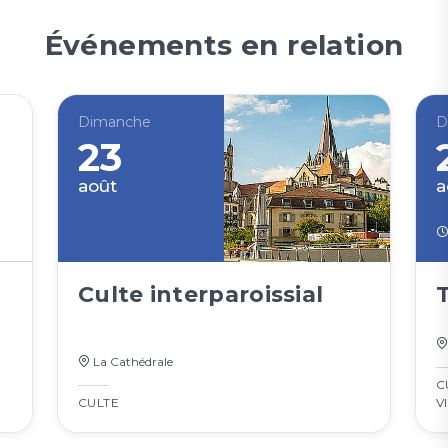
Événements en relation
Dimanche
D
23
août
a
Culte interparoissial
La Cathédrale
C
CULTE
V