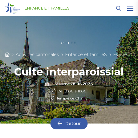
Panneau de gestion des cookies
ENFANCE ET FAMILLES
CULTE
Activités cantonales
Enfance et familleS
Evénements
Culte interparoissial
Dimanche
28.06.2026
De 10:00 à 11:00
Temple de Chailly
Retour