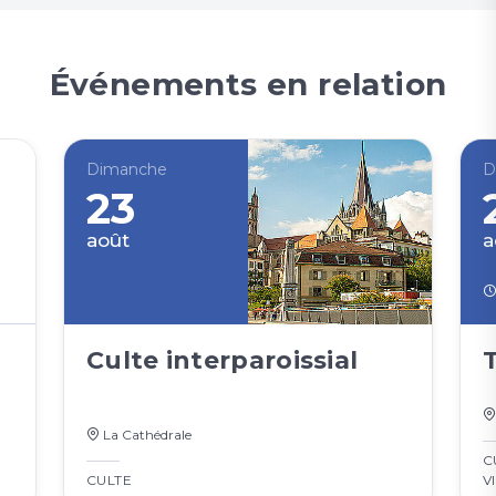
Événements en relation
Dimanche
D
23
août
a
Culte interparoissial
La Cathédrale
C
CULTE
V