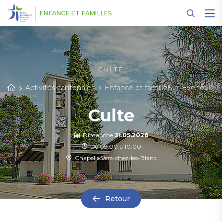
Panneau de gestion des cookies
ENFANCE ET FAMILLES
CULTE
Activités cantonales
Enfance et familleS
Evénements
Culte
Dimanche
31.05.2026
De 09:00 à 10:00
Chapelle Vers-chez-les-Blanc
Retour