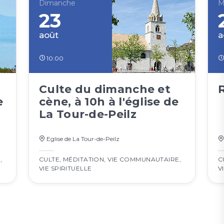
Dimanche
M
23
août
a
10:00
Culte du dimanche et
e
cène, à 10h à l'église de
La Tour-de-Peilz
Eglise de La Tour-de-Peilz
E
,
CULTE
,
MÉDITATION
,
VIE COMMUNAUTAIRE
,
C
VIE SPIRITUELLE
V