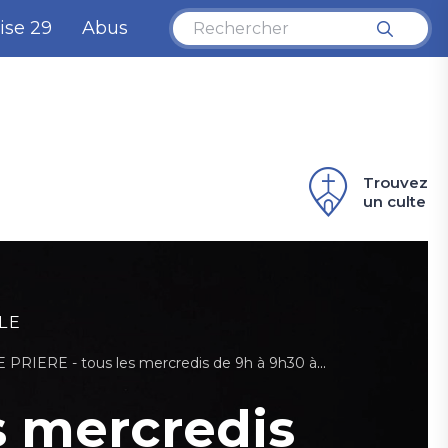
ise 29
Abus
Trouvez
un culte
LE
E - tous les mercredis de 9h à 9h30 à l'église de La Tour-de-Peilz
s mercredis