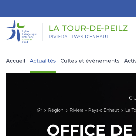
Panneau de gestion des cookies
LA TOUR-DE-PEILZ
RIVIERA – PAYS-D'ENHAUT
Accueil
Actualités
Cultes et événements
Acti
C
Région
Riviera – Pays-d'Enhaut
La To
OFFICE DE 