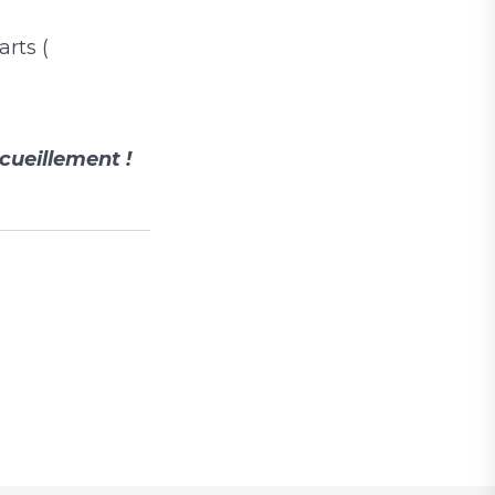
rts (
cueillement !