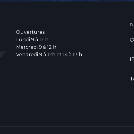
D
Ouvertures :
Lundi 9 à 12 h
C
Mercredi 9 à 12 h
Vendredi 9 à 12h et 14 à 17 h
I
T