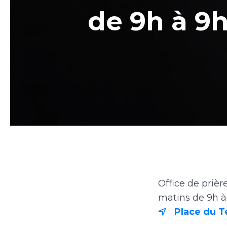
de 9h à 9h
Office de priè
matins de 9h à 
Place du T