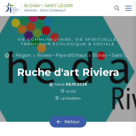
Panneau de gestion des cookies
BLONAY – SAINT-LÉGIER
RIVIERA – PAYS-D'ENHAUT
VIE COMMUNAUTAIRE, VIE SPIRITUELLE,
TRANSITION ÉCOLOGIQUE & SOCIALE
Région
Riviera – Pays-d'Enhaut
Blonay – Saint-Légier
Ruche d'art Riviera
Mardi
06.10.2026
14:00
Le Raidillon
Retour