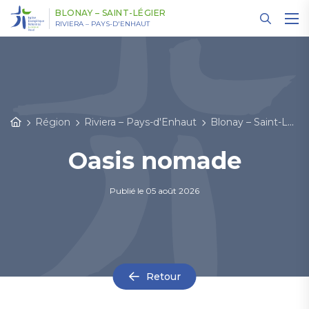
Panneau de gestion des cookies
BLONAY – SAINT-LÉGIER
RIVIERA – PAYS-D'ENHAUT
Région
Riviera – Pays-d'Enhaut
Blonay – Saint-Légier
Oasis nomade
Publié le
05 août 2026
Retour