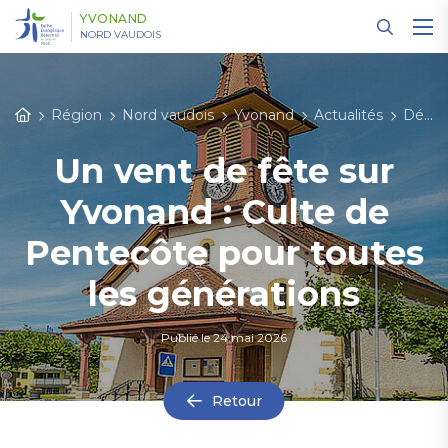
Panneau de gestion des cookies
YVONAND
NORD VAUDOIS
Région
Nord vaudois
Yvonand
Actualités
Détail des actualités
Un vent de fête sur
Yvonand : Culte de
Pentecôte pour toutes
les générations
Publié le
24 mai 2026
Retour