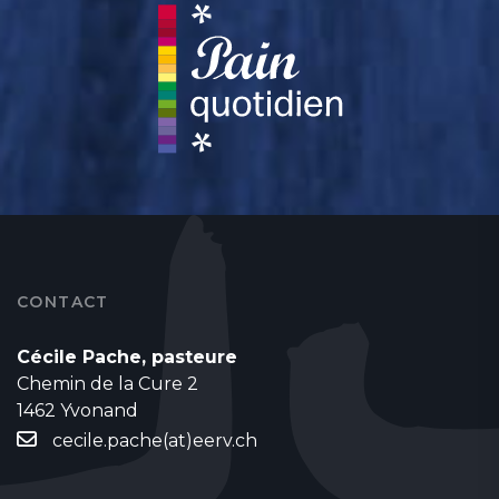
CONTACT
Cécile Pache, pasteure
Chemin de la Cure 2
1462 Yvonand
cecile.pache(at)eerv.ch