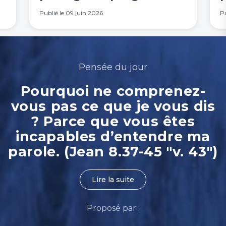
Publié le
09 juin 2026
Pu
Pensée du jour
Pourquoi ne comprenez-
vous pas ce que je vous dis
? Parce que vous êtes
incapables d’entendre ma
parole. (Jean 8.37-45 "v. 43")
Lire la suite
Proposé par :