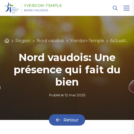
Panneau de gestion des cookies
YVERDON-TEMPLE
NORD VAUDOIS
Région
Nord vaudois
Yverdon-Temple
Actualités
Nord vaudois: Une
présence qui fait du
bien
Publié le
12 mai 2025
Retour