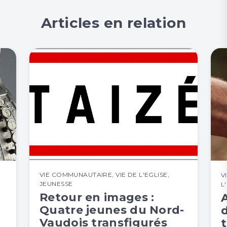
Articles en relation
VIE COMMUNAUTAIRE
,
VIE DE L'EGLISE
,
V
JEUNESSE
L
Retour en images :
Quatre jeunes du Nord-
Vaudois transfigurés
t