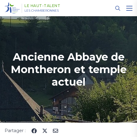
Panneau de gestion des cookies
LE HAUT-TALENT
LES CHAMBERONNES
Ancienne Abbaye de
Montheron et temple
actuel
Partager :