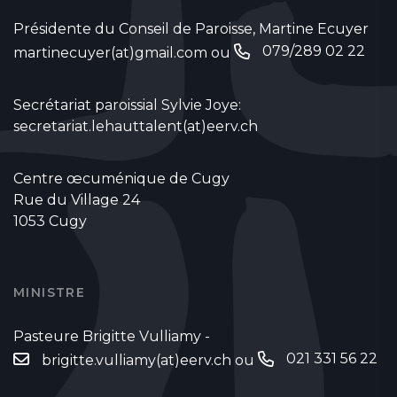
Présidente du Conseil de Paroisse, Martine Ecuyer
079/289 02 22
martinecuyer(at)gmail.com
ou
Secrétariat paroissial Sylvie Joye:
secretariat.lehauttalent(at)eerv.ch
Centre œcuménique de Cugy
Rue du Village 24
1053 Cugy
MINISTRE
Pasteure Brigitte Vulliamy -
021 331 56 22
brigitte.vulliamy(at)eerv.ch
ou