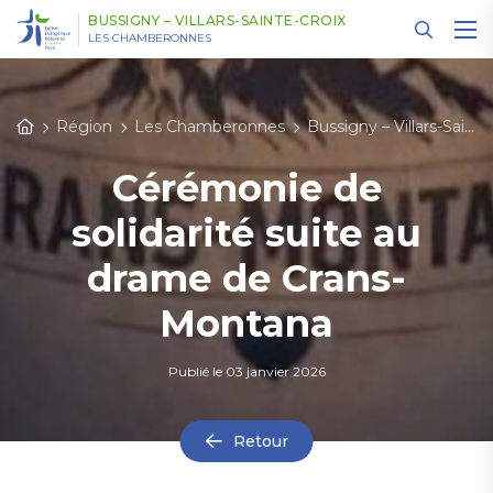
Panneau de gestion des cookies
BUSSIGNY – VILLARS-SAINTE-CROIX
LES CHAMBERONNES
Région
Les Chamberonnes
Bussigny – Villars-Sainte-Croix
Cérémonie de
solidarité suite au
drame de Crans-
Montana
Publié le
03 janvier 2026
Retour