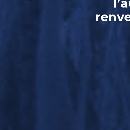
l’
renve