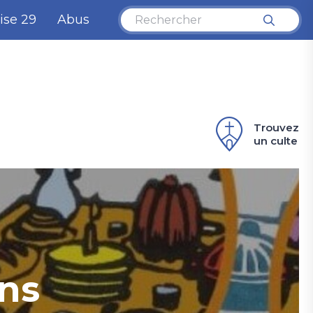
ise 29
Abus
Trouvez
un culte
ans