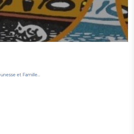
unesse et FamilleS
Enfants de 0 à 10 ans