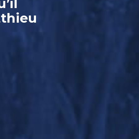
’il
tthieu