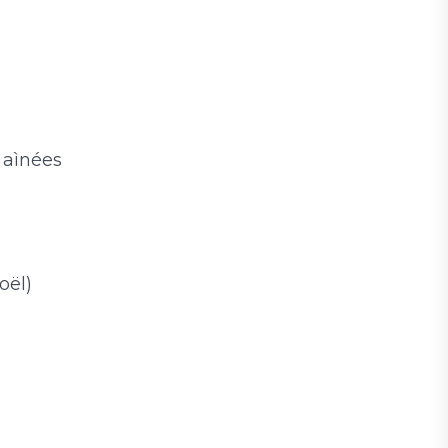
 aìnées
oël)