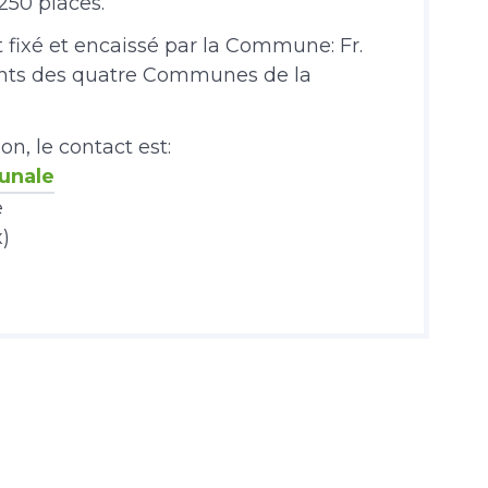
250 places.
st fixé et encaissé par la Commune: Fr.
tants des quatre Communes de la
n, le contact est:
unale
e
)