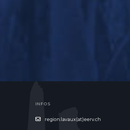
INFOS
region.lavaux(at)eerv.ch