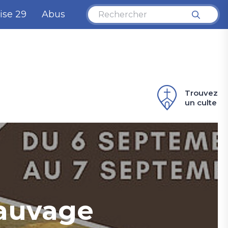
ise 29
Abus
Trouvez
un culte
sauvage