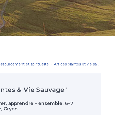
ssourcement et spiritualité
Art des plantes et vie sauvage
ntes & Vie Sauvage"
orer, apprendre – ensemble. 6–7
, Gryon