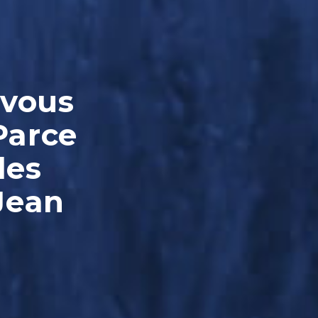
-vous
Parce
les
Jean