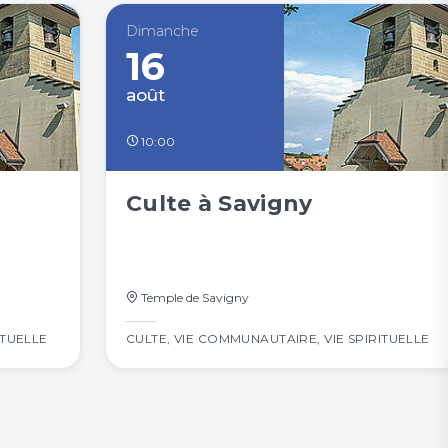
Dimanche
16
août
10:00
Culte à Savigny
Temple de Savigny
ITUELLE
CULTE
,
VIE COMMUNAUTAIRE
,
VIE SPIRITUELLE