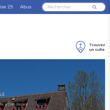
ise 29
Abus
Trouvez
un culte
LE
te à Crêt-Bérard