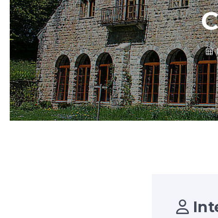
C
Int