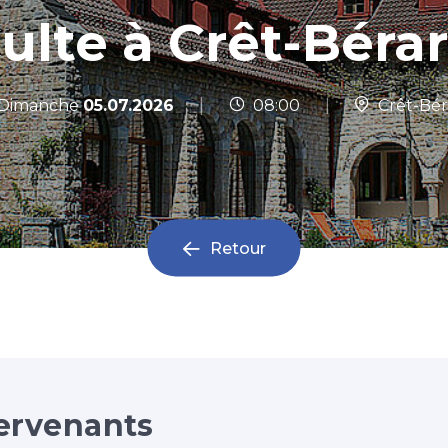
ulte à Crêt-Béra
|
Dimanche
05.07.2026
08:00
|
Crêt-Bér
Retour
ervenants