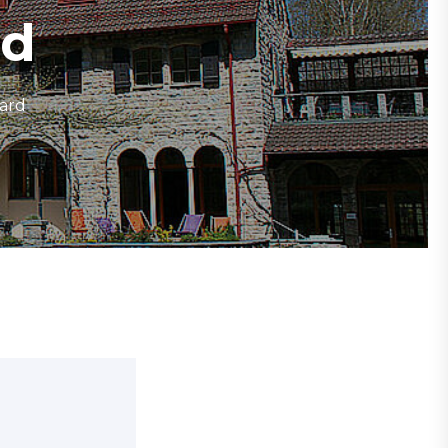
rd
ard