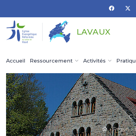
Panneau de gestion des cookies
LAVAUX
Accueil
Ressourcement
Activités
Pratiq
C
Région