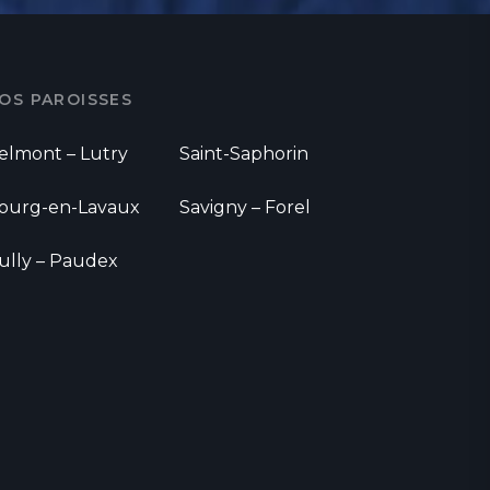
OS PAROISSES
elmont – Lutry
Saint-Saphorin
ourg-en-Lavaux
Savigny – Forel
ully – Paudex