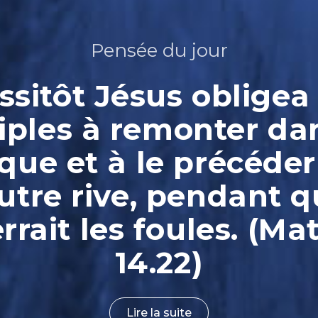
Pensée du jour
ssitôt Jésus obligea 
iples à remonter da
que et à le précéder
autre rive, pendant qu
rrait les foules. (Ma
14.22)
Lire la suite