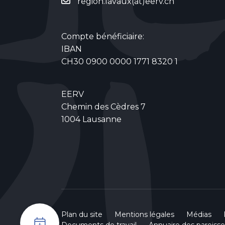
region.lavaux(at)eerv.ch
Compte bénéficiaire:
IBAN
CH30 0900 0000 1771 8320 1
EERV
Chemin des Cèdres 7
1004 Lausanne
Plan du site
Mentions légales
Médias
Documents de travail
Annuaire des paroisse