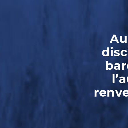
Au
disc
bar
l’
renve