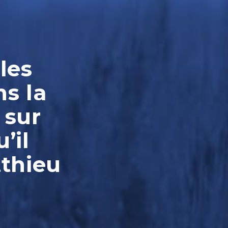
les
ns la
 sur
’il
tthieu