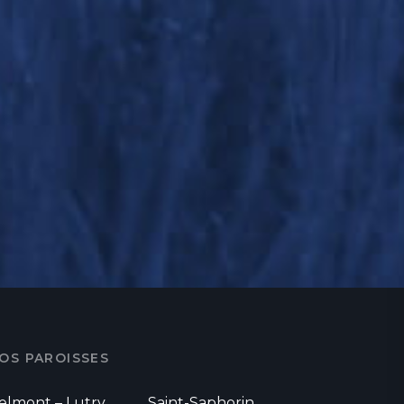
OS PAROISSES
elmont – Lutry
Saint-Saphorin