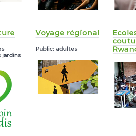
ture
Voyage régional
Ecole
coutu
Rwan
es
Public: adultes
 jardins