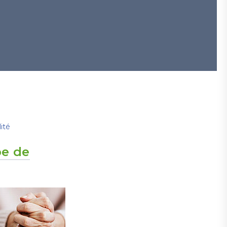
ité
e de