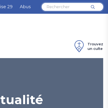
ise 29
Abus
Trouvez
un culte
tualité