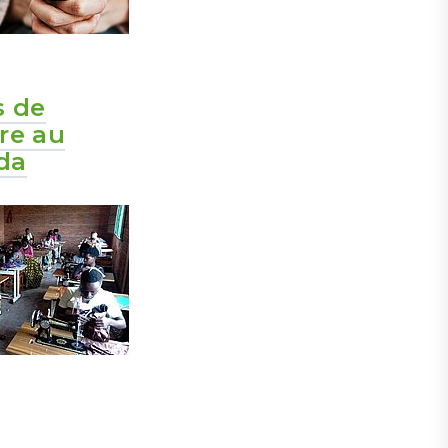
s de
re au
da