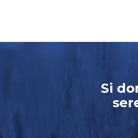
Si do
ser