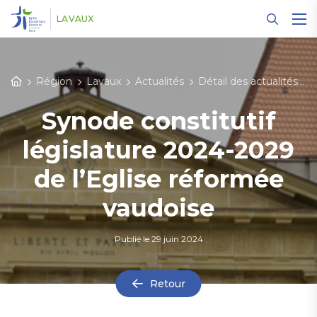
Panneau de gestion des cookies
LAVAUX
Région
Lavaux
Actualités
Détail des actualités
Synode constitutif
législature 2024-2029
de l’Eglise réformée
vaudoise
Publié le
29 juin 2024
Retour