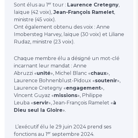
er
Sont élus au 1
tour :
Laurence Cretegny
,
laïque (42 voix),
Jean-François Ramelet
,
ministre (45 voix).
Ont également obtenu des voix : Anne
Imobersteg Harvey, laïque (30 voix) et Liliane
Rudaz, ministre (23 voix).
Chaque membre élu a désigné un mot-clé
incarnant leur mandat : Anne
Abruzzi «
unité
», Michel Blanc «
chaux
»,
Laurence Bohnenblust-Pidoux «
soutenir
»,
Laurence Cretegny «
engagement
»,
Vincent Guyaz «
missions
», Philippe
Leuba «
servir
», Jean-François Ramelet «
à
Dieu seul la Gloire
».
L’exécutif élu le 29 juin 2024 prend ses
er
fonctions au 1
septembre 2024.