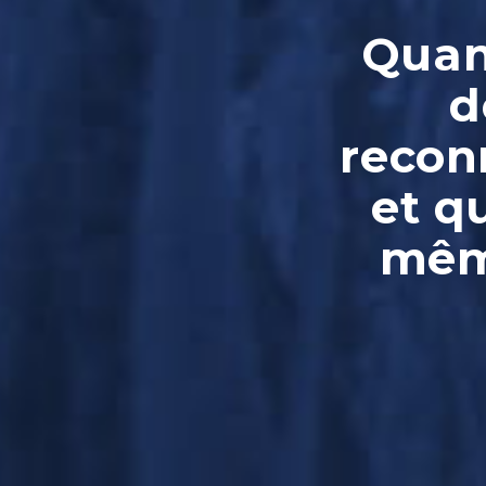
Quand
d
reconn
et q
même