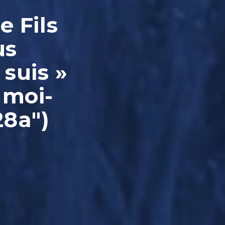
e Fils
us
 suis »
 moi-
28a")