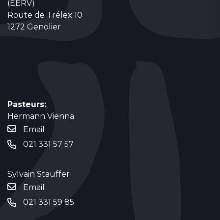
(EERV)
Route de Trélex 10
1272 Genolier
Pasteurs:
Hermann Vienna
Email
021 331 57 57
Sylvain Stauffer
Email
021 331 59 85