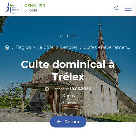
Panneau de gestion des cookies
GENOLIER
LA CÔTE
CULTE
Région
La Côte
Genolier
Cultes et événements
Culte dominical à
Trélex
Dimanche
10.05.2026
10:15
Trélex
Retour