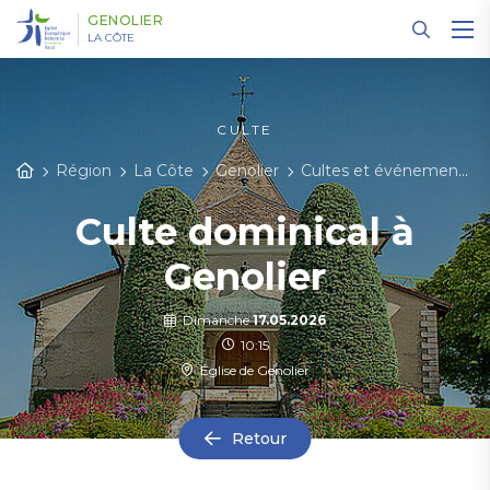
Panneau de gestion des cookies
GENOLIER
LA CÔTE
CULTE
Région
La Côte
Genolier
Cultes et événements
Culte dominical à
Genolier
Dimanche
17.05.2026
10:15
Église de Genolier
Retour