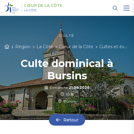
Panneau de gestion des cookies
CŒUR DE LA CÔTE
LA CÔTE
CULTE
Région
La Côte
Cœur de la Côte
Cultes et événements
Culte dominical à
Bursins
Dimanche
21.06.2026
10:15
Bursins
Retour