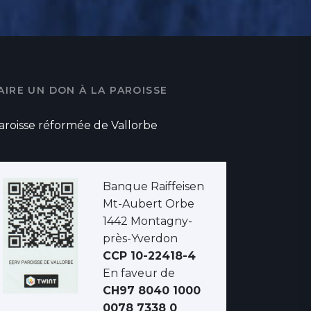
AIRE UN DON À LA PAROISSE
aroisse réformée de Vallorbe
Banque Raiffeisen
Mt-Aubert Orbe
1442 Montagny-
près-Yverdon
CCP 10-22418-4
En faveur de
CH97 8040 1000
0078 7338 0