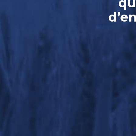
qu
d’e