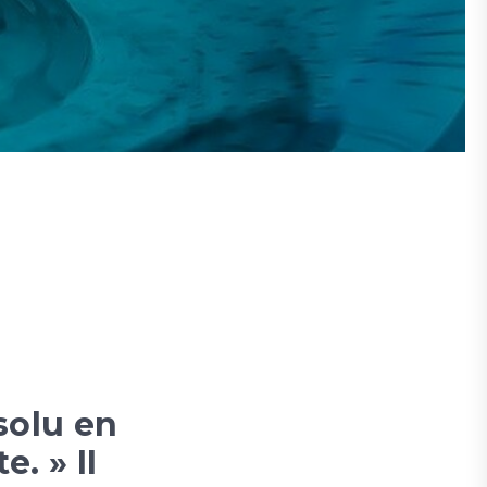
solu en
. » II