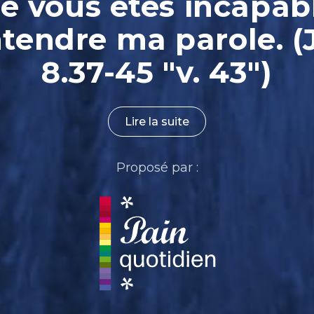
e vous êtes incapab
ntendre ma parole. (
8.37-45 "v. 43")
Lire la suite
Proposé par :