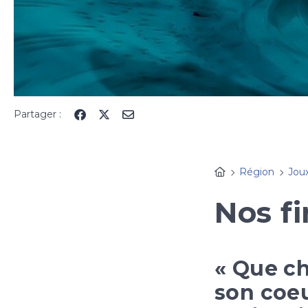
Partager :
Région
Jou
Nos f
« Que ch
son coeur