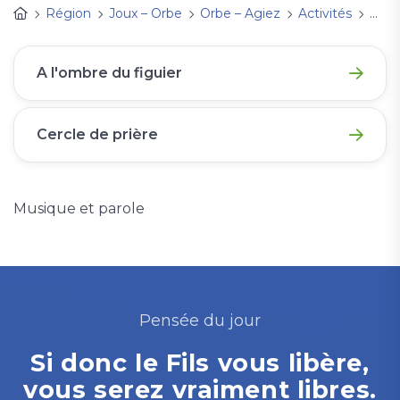
Région
Joux – Orbe
Orbe – Agiez
Activités
Res
A l'ombre du figuier
Cercle de prière
Musique et parole
Pensée du jour
Si donc le Fils vous libère,
vous serez vraiment libres.