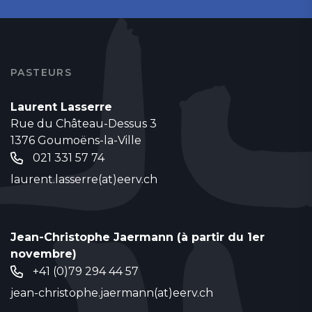
PASTEURS
Laurent Lasserre
Rue du Château-Dessus 3
1376 Goumoëns-la-Ville
021 331 57 74
laurent.lasserre(at)eerv.ch
Jean-Christophe Jaermann (à partir du 1er
novembre)
+41 (0)79 294 44 57
jean-christophe.jaermann(at)eerv.ch