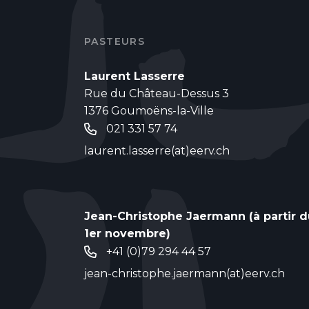
PASTEURS
Laurent Lasserre
Rue du Château-Dessus 3
1376 Goumoëns-la-Ville
021 331 57 74
laurent.lasserre(at)eerv.ch
Jean-Christophe Jaermann (à partir d
1er novembre)
+41 (0)79 294 44 57
jean-christophe.jaermann(at)eerv.ch