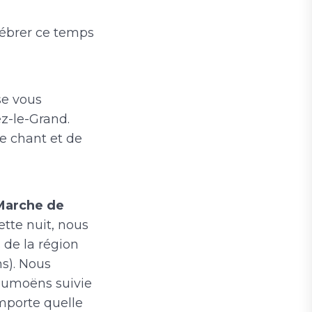
élébrer ce temps
se vous
z-le-Grand.
de chant et de
arche de
tte nuit, nous
 de la région
ns). Nous
Goumoëns suivie
importe quelle