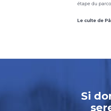
étape du parco
Le culte de P
Si do
ser