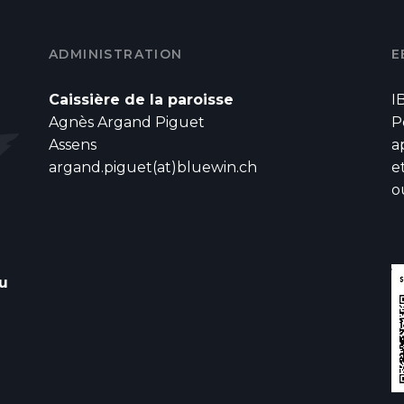
ADMINISTRATION
E
Caissière de la paroisse
I
Agnès Argand Piguet
P
Assens
a
argand.piguet(at)bluewin.ch
e
o
u