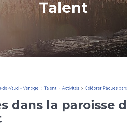
Talent
s-de-Vaud – Venoge
Talent
Activités
Célébrer Pâques dans l
s dans la paroisse 
t