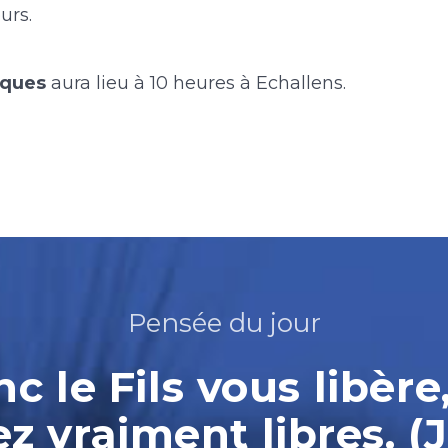
urs.
âques
aura lieu à 10 heures à Echallens.
Pensée du jour
nc le Fils vous libère
ez vraiment libres. (