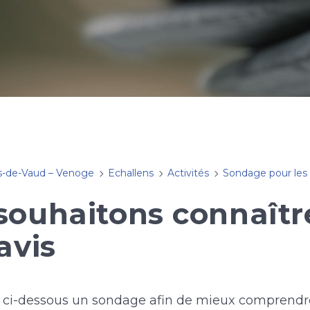
s-de-Vaud – Venoge
Echallens
Activités
Sondage pour les a
souhaitons connaîtr
avis
 ci-dessous un sondage afin de mieux comprendre