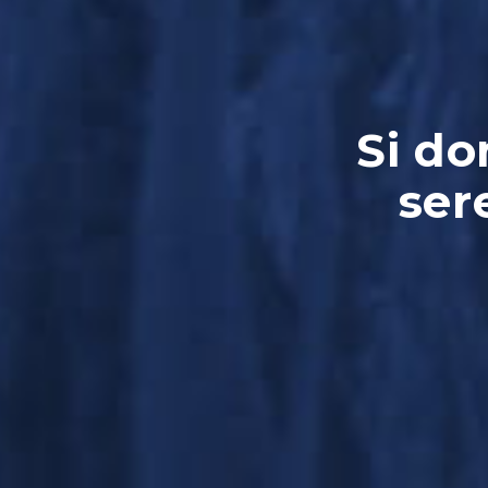
Si do
ser