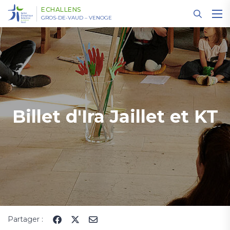
Panneau de gestion des cookies
ECHALLENS
GROS-DE-VAUD – VENOGE
Billet d'Ira Jaillet et KT
Partager :