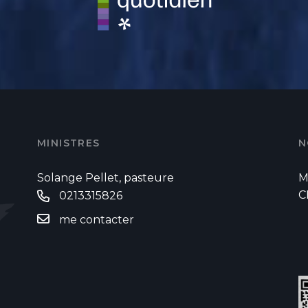
MINISTRES
N
Solange Pellet, pasteure
M
C
0213315826
me contacter