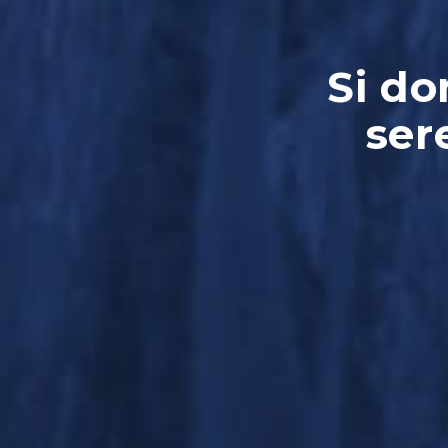
Si do
ser