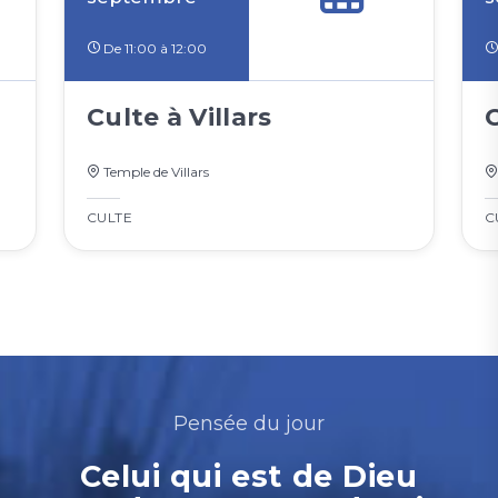
De 11:00 à 12:00
Culte à Villars
Temple de Villars
CULTE
C
Pensée du jour
Celui qui est de Dieu