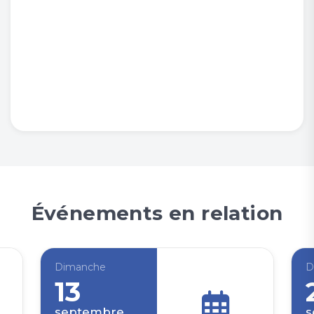
Événements en relation
Dimanche
D
13
septembre
s