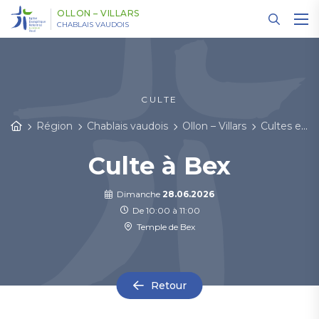
Panneau de gestion des cookies
OLLON – VILLARS
CHABLAIS VAUDOIS
CULTE
Région
Chablais vaudois
Ollon – Villars
Cultes et événements
Culte à Bex
Dimanche
28.06.2026
De 10:00 à 11:00
Temple de Bex
Retour