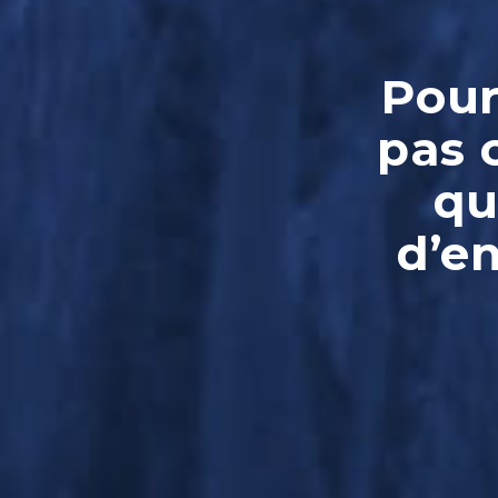
Pour
pas 
qu
d’e