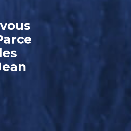
-vous
Parce
les
Jean