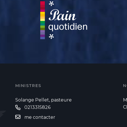
MINISTRES
N
Solange Pellet, pasteure
M
C
0213315826
me contacter